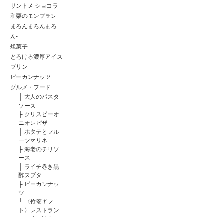
サントメ ショコラ
和栗のモンブラン -
まろんまろんまろ
ん-
焼菓子
とろける濃厚アイス
プリン
ピーカンナッツ
グルメ・フード
├
大人のパスタ
ソース
├
クリスピーオ
ニオンピザ
├
ホタテとフル
ーツマリネ
├
海老のチリソ
ース
├
ライチ巻き黒
酢スブタ
├
ピーカンナッ
ツ
└
〈竹篭ギフ
ト〉レストラン