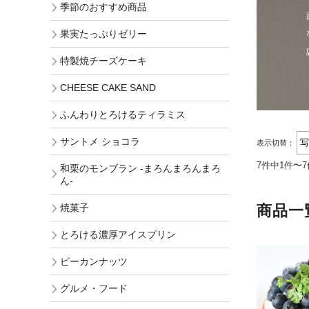
季節のおすすめ商品
果実たっぷりゼリー
特製焼チーズケーキ
CHEESE CAKE SAND
ふんわりとろけるティラミス
サントメ ショコラ
表示切替：
7件中1件〜
和栗のモンブラン -まろんまろんまろ
ん-
商品一
焼菓子
とろける濃厚アイスプリン
ピーカンナッツ
グルメ・フード