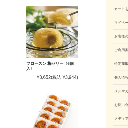
カート
マイペ
お客様
ご利用
フローズン 梅ゼリー〈6個
特定商
入〉
¥3,652
(税込 ¥3,944)
個人情
メルマ
お問い
メディ