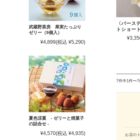
〈バース
武蔵野茶房 果実たっぷり
トショー
ゼリー（9個入）
¥3,35
¥4,899
(税込 ¥5,290)
7件中1件〜
夏色涼菓 - ゼリーと焼菓子
の詰合せ -
¥4,570
(税込 ¥4,935)
お店の