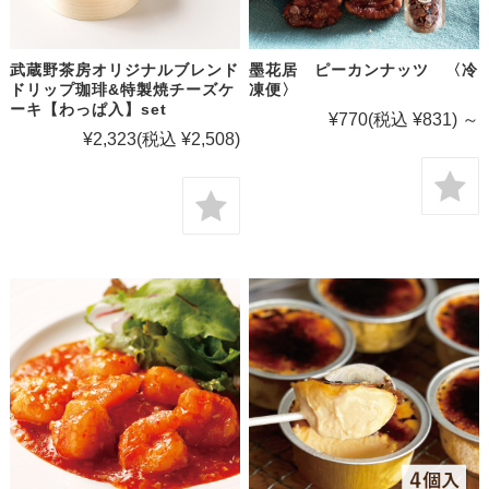
武蔵野茶房オリジナルブレンド
墨花居 ピーカンナッツ 〈冷
ドリップ珈琲&特製焼チーズケ
凍便〉
ーキ【わっぱ入】set
¥770
(税込 ¥831)
～
¥2,323
(税込 ¥2,508)