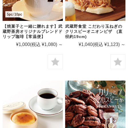
【焼菓子と一緒に贈れます】武
武蔵野食堂 こだわり玉ねぎの
蔵野茶房オリジナルブレンドド
クリスピーオニオンピザ (直
リップ珈琲【常温便】
径約19cm)
¥1,000
(税込 ¥1,080)
～
¥1,040
(税込 ¥1,123)
～