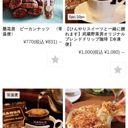
墨花居 ピーカンナッツ 〈常
【ひんやりスイーツと一緒に贈
温便〉
れます】武蔵野茶房オリジナル
ブレンドドリップ珈琲【冷凍
¥770
(税込 ¥831)
～
便】
¥1,000
(税込 ¥1,080)
～