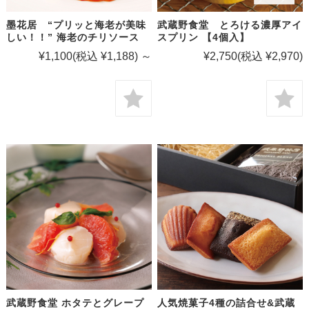
墨花居 “プリッと海老が美味
武蔵野食堂 とろける濃厚アイ
しい！！” 海老のチリソース
スプリン 【4個入】
¥1,100
(税込 ¥1,188)
～
¥2,750
(税込 ¥2,970)
武蔵野食堂 ホタテとグレープ
人気焼菓子4種の詰合せ&武蔵