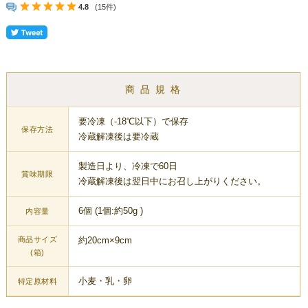
4.8
(15件)
商 品 規 格
要冷凍（-18℃以下）で保存
保存方法
冷蔵解凍後は要冷蔵
製造日より、冷凍で60日
賞味期限
冷蔵解凍後は翌日中にお召し上がりください。
6個 (1個:約50g )
内容量
商品サイズ
約20cm×9cm
(箱)
小麦・乳・卵
特定原材料